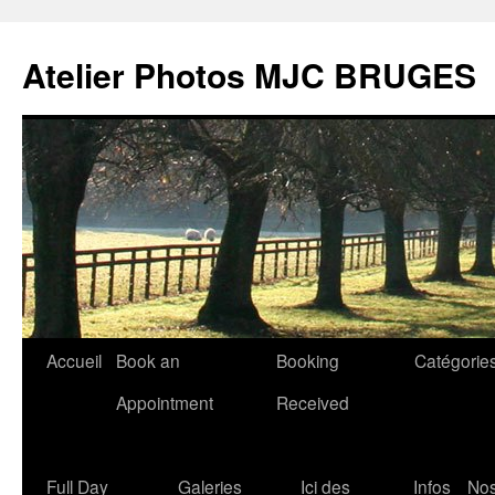
Atelier Photos MJC BRUGES
Aller
Accueil
Book an
Booking
Catégorie
au
Appointment
Received
contenu
Full Day
Galeries
Ici des
Infos
No