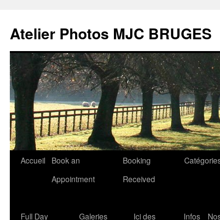
Atelier Photos MJC BRUGES
Aller
Accueil
Book an
Booking
Catégorie
au
Appointment
Received
contenu
Full Day
Galeries
Ici des
Infos
No