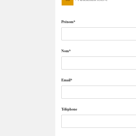
Prénom*
Nom*
Email*
Télèphone