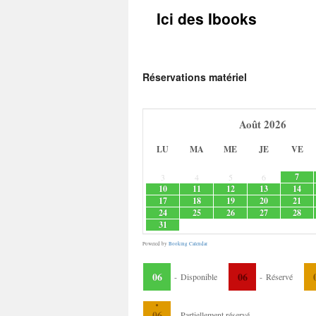
Ici des Ibooks
Réservations matériel
Août
2026
LU
MA
ME
JE
VE
7
3
4
5
6
10
11
12
13
14
17
18
19
20
21
24
25
26
27
28
31
Powered by
Booking Calendar
06
06
-
Disponible
-
Réservé
·
06
-
Partiellement réservé