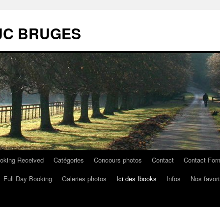
 MJC BRUGES
oking Received
Catégories
Concours photos
Contact
Contact For
Full Day Booking
Galeries photos
Ici des Ibooks
Infos
Nos favori