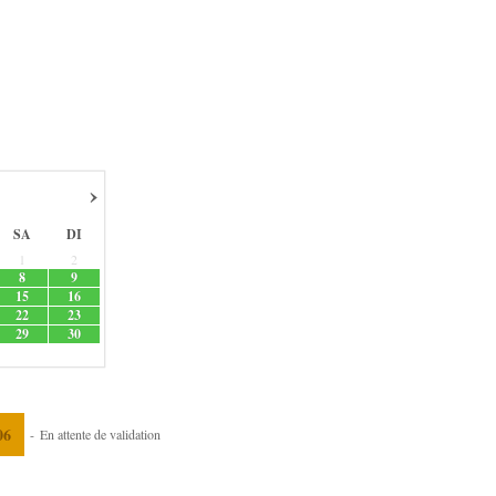
›
SA
DI
1
2
8
9
15
16
22
23
29
30
06
-
En attente de validation