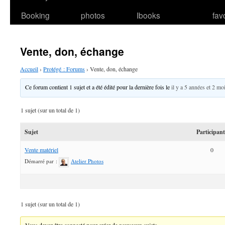
Booking
photos
Ibooks
fav
Vente, don, échange
Accueil
›
Protégé : Forums
›
Vente, don, échange
Ce forum contient 1 sujet et a été édité pour la dernière fois le
il y a 5 années et 2 mo
1 sujet (sur un total de 1)
Sujet
Participan
Vente matériel
0
Démarré par :
Atelier Photos
1 sujet (sur un total de 1)
Vous devez être connecté pour créer de nouveaux sujets.