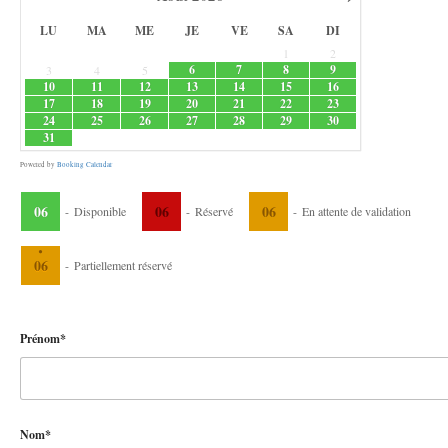
LU
MA
ME
JE
VE
SA
DI
1
2
6
7
8
9
3
4
5
10
11
12
13
14
15
16
17
18
19
20
21
22
23
24
25
26
27
28
29
30
31
Powered by
Booking Calendar
06
06
06
-
Disponible
-
Réservé
-
En attente de validation
·
06
-
Partiellement réservé
Prénom*
Nom*