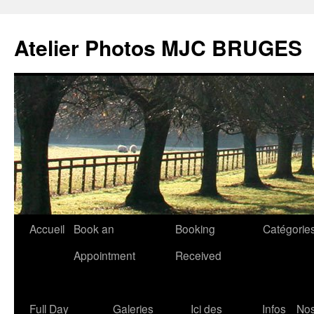
Atelier Photos MJC BRUGES
Aller
Accueil
Book an
Booking
Catégorie
au
Appointment
Received
contenu
Full Day
Galeries
Ici des
Infos
No