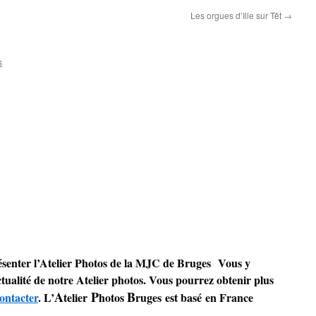
Les orgues d’Ille sur Têt
→
s
résenter l’Atelier Photos de la MJC de Bruges Vous y
ctualité de notre Atelier photos. Vous pourrez obtenir plus
A
P
B
ontacter
. L’
telier
hotos
ruges est basé en France