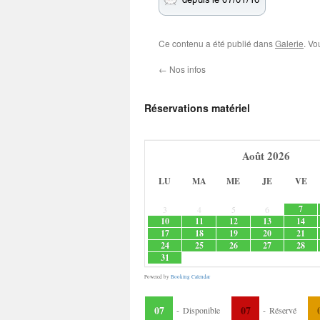
Ce contenu a été publié dans
Galerie
. Vo
←
Nos infos
Réservations matériel
Août
2026
LU
MA
ME
JE
VE
7
3
4
5
6
10
11
12
13
14
17
18
19
20
21
24
25
26
27
28
31
Powered by
Booking Calendar
07
07
-
Disponible
-
Réservé