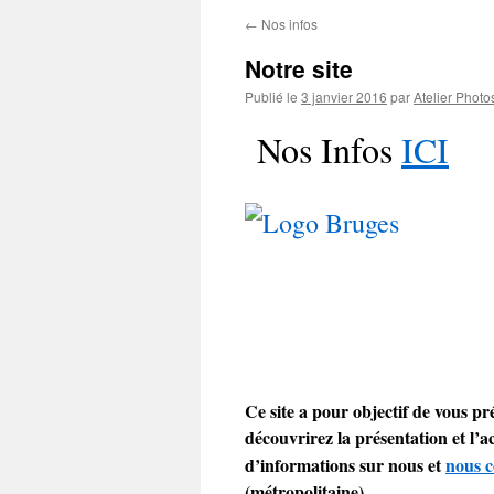
←
Nos infos
Notre site
Publié le
3 janvier 2016
par
Atelier Photo
Nos Infos
ICI
Ce site a pour objectif de vous p
découvrirez la présentation et l’a
d’informations sur nous et
nous c
(métropolitaine).