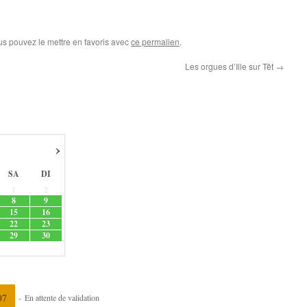
us pouvez le mettre en favoris avec
ce permalien
.
Les orgues d’Ille sur Têt
→
›
SA
DI
1
2
8
9
15
16
22
23
29
30
07
-
En attente de validation