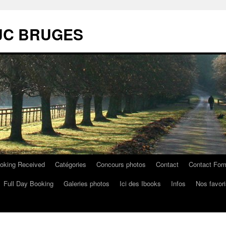
 MJC BRUGES
oking Received
Catégories
Concours photos
Contact
Contact For
Full Day Booking
Galeries photos
Ici des Ibooks
Infos
Nos favori