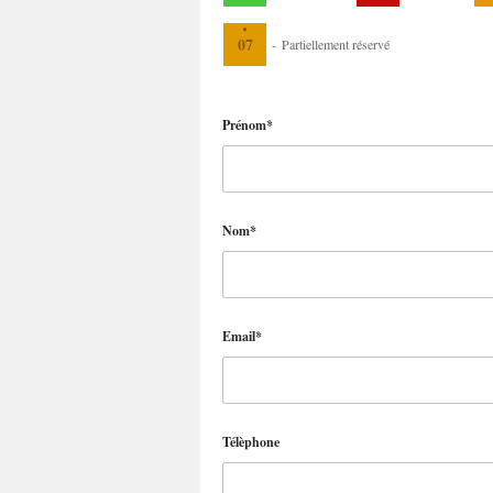
·
07
-
Partiellement réservé
Prénom*
Nom*
Email*
Télèphone