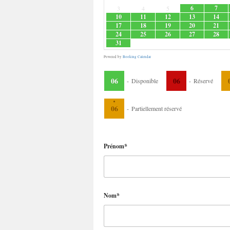
6
7
3
4
5
10
11
12
13
14
17
18
19
20
21
24
25
26
27
28
31
Powered by
Booking Calendar
06
06
-
Disponible
-
Réservé
·
06
-
Partiellement réservé
Prénom*
Nom*