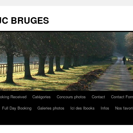
 MJC BRUGES
oking Received
Catégories
Concours photos
Contact
Contact For
Full Day Booking
Galeries photos
Ici des Ibooks
Infos
Nos favori