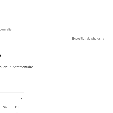
permalien
.
Exposition de photos
→
e
lier un commentaire.
›
SA
DI
1
2