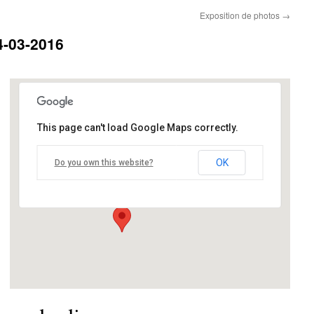
Exposition de photos
→
4-03-2016
This page can't load Google Maps correctly.
MJC
OK
Do you own this website?
68 Avenue de Verdun, - Bruges
Événements