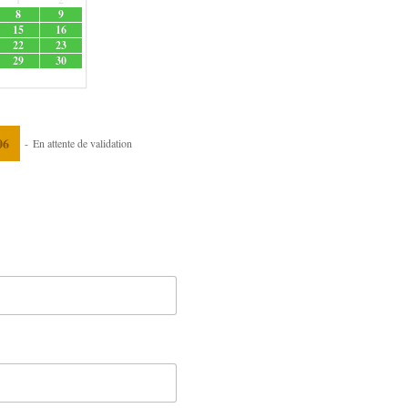
8
9
15
16
22
23
29
30
06
-
En attente de validation