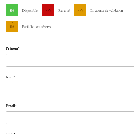
06
06
06
-
Disponible
-
Réservé
-
En attente de validation
·
06
-
Partiellement réservé
Prénom*
Nom*
Email*