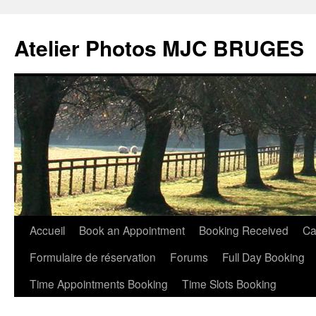
Atelier Photos MJC BRUGES
Aller
Accueil
Book an Appointment
Booking Received
Ca
au
Formulaire de réservation
Forums
Full Day Booking
contenu
Time Appointments Booking
Time Slots Booking