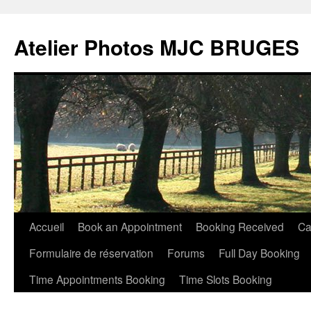
Atelier Photos MJC BRUGES
Aller
Accueil
Book an Appointment
Booking Received
Ca
au
Formulaire de réservation
Forums
Full Day Booking
contenu
Time Appointments Booking
Time Slots Booking