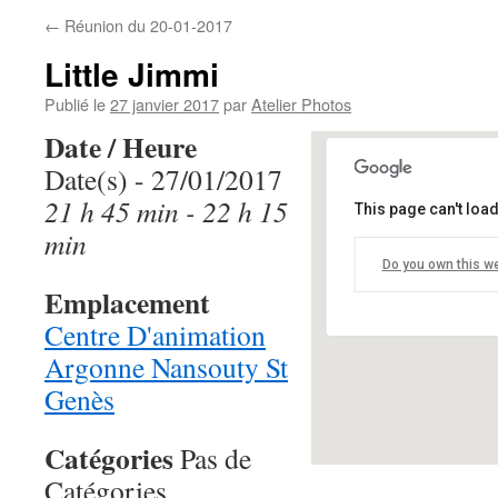
←
Réunion du 20-01-2017
Little Jimmi
Publié le
27 janvier 2017
par
Atelier Photos
Date / Heure
Date(s) - 27/01/2017
21 h 45 min - 22 h 15
This page can't loa
Centre D'anim
min
Nansouty St G
Do you own this w
1 bis rue lheriss
Emplacement
Événements
Centre D'animation
Argonne Nansouty St
Genès
Catégories
Pas de
Catégories