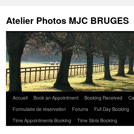
Atelier Photos MJC BRUGES
Aller
Accueil
Book an Appointment
Booking Received
Ca
au
Formulaire de réservation
Forums
Full Day Booking
contenu
Time Appointments Booking
Time Slots Booking