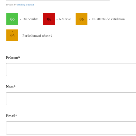
Powered by
Booking Calendar
06
06
06
-
Disponible
-
Réservé
-
En attente de validation
·
06
-
Partiellement réservé
Prénom*
Nom*
Email*