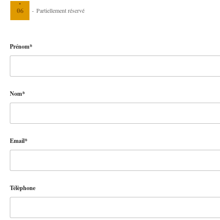
·
06
-
Partiellement réservé
Prénom*
Nom*
Email*
Télèphone