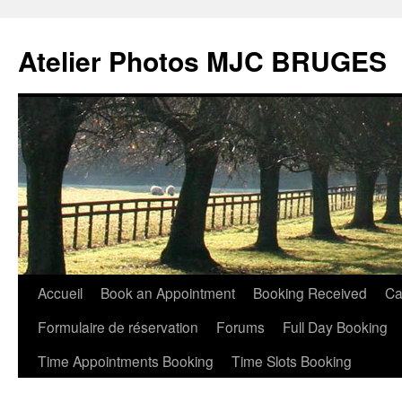
Atelier Photos MJC BRUGES
Aller
Accueil
Book an Appointment
Booking Received
Ca
au
Formulaire de réservation
Forums
Full Day Booking
contenu
Time Appointments Booking
Time Slots Booking