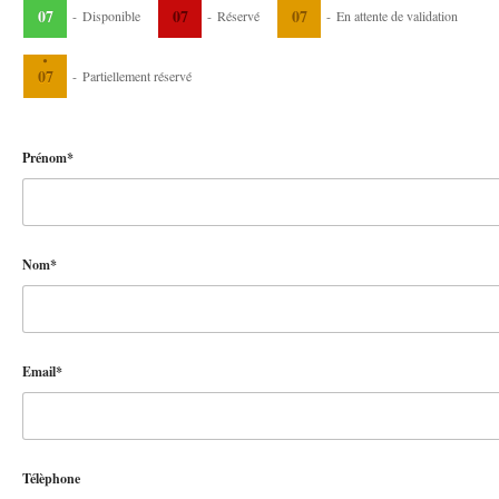
07
07
07
-
Disponible
-
Réservé
-
En attente de validation
·
07
-
Partiellement réservé
Prénom*
Nom*
Email*
Télèphone