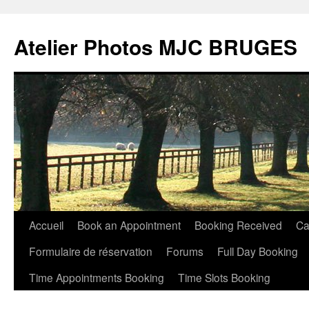
Atelier Photos MJC BRUGES
Aller
Accueil
Book an Appointment
Booking Received
Ca
au
Formulaire de réservation
Forums
Full Day Booking
contenu
Time Appointments Booking
Time Slots Booking