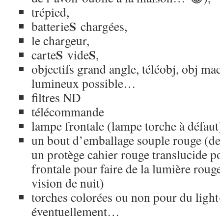
trépied,
S
batterie
chargées,
le chargeur,
S
S
carte
vide
,
objectifs grand angle, téléobj, obj mac
lumineux possible…
filtres ND
télécommande
lampe frontale (lampe torche à défaut
un bout d’emballage souple rouge (d
un protège cahier rouge translucide p
frontale pour faire de la lumière rouge
vision de nuit)
torches colorées ou non pour du light
éventuellement…