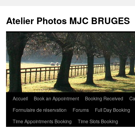
Atelier Photos MJC BRUGES
Aller
Accueil
Book an Appointment
Booking Received
Ca
au
Formulaire de réservation
Forums
Full Day Booking
contenu
Time Appointments Booking
Time Slots Booking