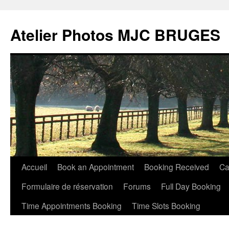
Atelier Photos MJC BRUGES
Aller
Accueil
Book an Appointment
Booking Received
Ca
au
Formulaire de réservation
Forums
Full Day Booking
contenu
Time Appointments Booking
Time Slots Booking