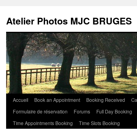
Atelier Photos MJC BRUGES
Aller
Accueil
Book an Appointment
Booking Received
Ca
au
Formulaire de réservation
Forums
Full Day Booking
contenu
Time Appointments Booking
Time Slots Booking