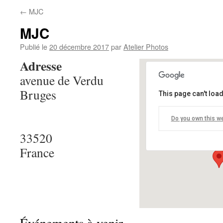
←
MJC
MJC
Publié le
20 décembre 2017
par
Atelier Photos
Adresse
avenue de Verdu
Bruges
This page can't loa
MJC
Do you own this w
avenue de Ve
33520
Événements
France